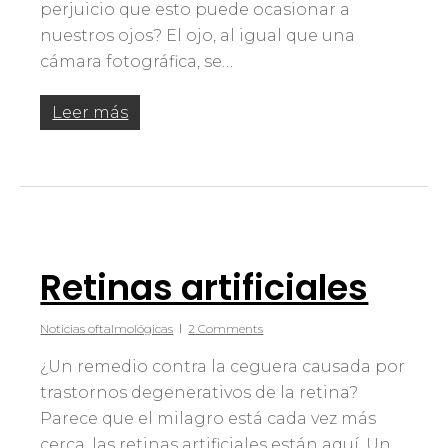
perjuicio que esto puede ocasionar a
nuestros ojos? El ojo, al igual que una
cámara fotográfica, se…
Leer más
Retinas artificiales
Noticias oftalmológicas
2 Comments
¿Un remedio contra la ceguera causada por
trastornos degenerativos de la retina?
Parece que el milagro está cada vez más
cerca, las retinas artificiales están aquí. Un