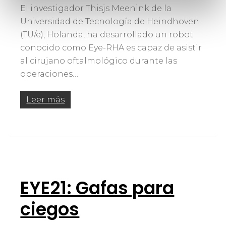
El investigador Thisjs Meenink de la
Universidad de Tecnología de Heindhoven
(TU/e), Holanda, ha desarrollado un robot
conocido como Eye-RHA es capaz de asistir
al cirujano oftalmológico durante las
operaciones…
Leer más
EYE21: Gafas para
ciegos