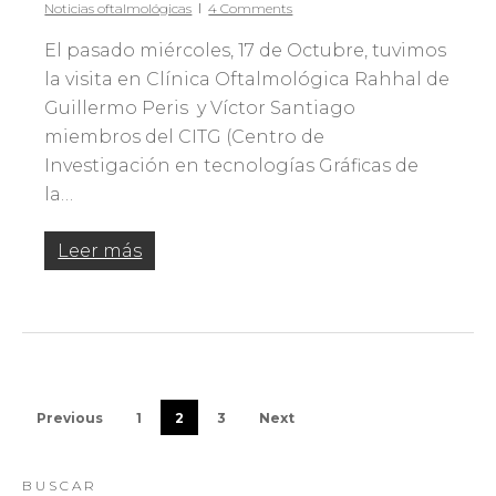
Noticias oftalmológicas
4 Comments
El pasado miércoles, 17 de Octubre, tuvimos
la visita en Clínica Oftalmológica Rahhal de
Guillermo Peris y Víctor Santiago
miembros del CITG (Centro de
Investigación en tecnologías Gráficas de
la…
Leer más
Previous
1
2
3
Next
BUSCAR