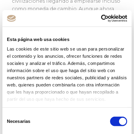
civilizaciones llegando a emplearse incluso
como moneda de cambio. Aunque ahora…
Leer más
Esta página web usa cookies
Las cookies de este sitio web se usan para personalizar
el contenido y los anuncios, ofrecer funciones de redes
sociales y analizar el tráfico. Además, compartimos
información sobre el uso que haga del sitio web con
Barcelona acogerá
nuestros partners de redes sociales, publicidad y análisis
el Congreso Mundial
web, quienes pueden combinarla con otra información
que les haya proporcionado o que hayan recopilado a
de Oftalmología en
partir del uso que haya hecho de sus servicios.
2018
Selección
Necesarias
de
Noticias oftalmológicas
Un comentario
consentimiento