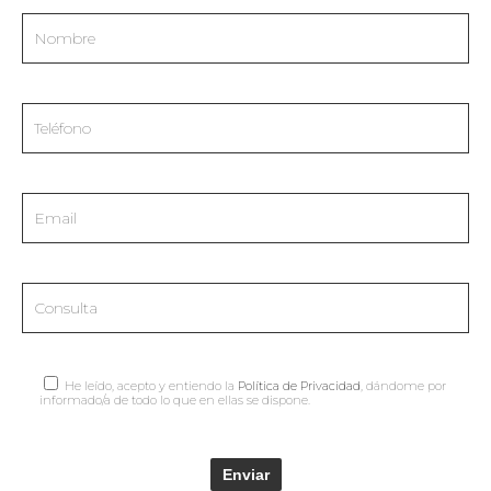
He leído, acepto y entiendo la
Política de Privacidad
, dándome por
informado/a de todo lo que en ellas se dispone.