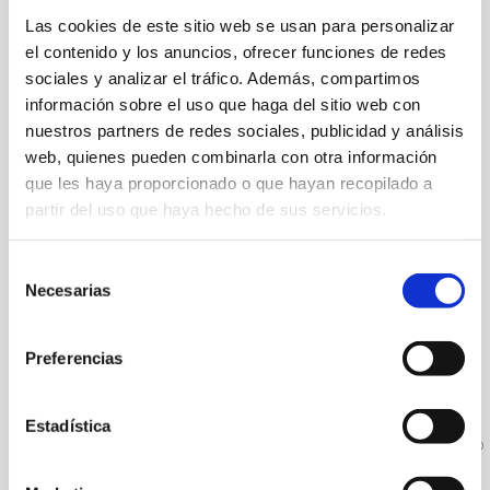
BUEN GROSOR CORNEAL
3
Las cookies de este sitio web se usan para personalizar
Para aquellos casos que requieran de
el contenido y los anuncios, ofrecer funciones de redes
cirugía láser.
sociales y analizar el tráfico. Además, compartimos
información sobre el uso que haga del sitio web con
nuestros partners de redes sociales, publicidad y análisis
SIN LESIONES
4
web, quienes pueden combinarla con otra información
O infecciones corneales durante el último
que les haya proporcionado o que hayan recopilado a
año, en especial infecciones herpéticas.
partir del uso que haya hecho de sus servicios.
Selección
CÁMARA AMPLIA
5
Necesarias
de
Para aquellos casos que requieran de de
consentimiento
cirugía intraocular.
Preferencias
EMBARAZO
6
Estadística
Las mujeres no deben estar embarazadas o
en periodo de lactancia.