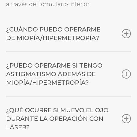
a través del formulario inferior.
¿CUÁNDO PUEDO OPERARME
DE MIOPÍA/HIPERMETROPÍA?
Para poder tratar los defectos de refracción
del ojo (
miopía
,
hipermetropía
y
¿PUEDO OPERARME SI TENGO
astigmatismo
) es necesario que la
ASTIGMATISMO ADEMÁS DE
graduación
esté
estabilizada
y esto suele
MIOPÍA/HIPERMETROPÍA?
ocurrir
alrededor de los 20 años
.
Sí, cualquiera de las técnicas actuales, tanto
láser
como con
lente
, permiten corregir
¿QUÉ OCURRE SI MUEVO EL OJO
ambos defectos de forma simultánea.
DURANTE LA OPERACIÓN CON
LÁSER?