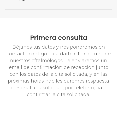
artificiales.
Dependiendo de las características de la
Tras la operación, es recomendable
reposar
córnea de cada paciente se podrá llevar a
al menos 24 horas
. La gran mayoría de
cabo o no la
cirugía con láser
, ya que al
actividades laborales pueden reanudarse
«limar» esta estructura con dicha técnica, es
Primera consulta
pasadas 48h y para las deportivas se debe
necesario estimar su grosor y forma
esperar al menos una semana.
postoperatorias y en caso de no cumplir
Déjanos tus datos y nos pondremos en
unos determinados criterios de seguridad,
contacto contigo para darte cita con uno de
habría que optar por
cirugía intraocular
, en
nuestros oftalmólogos. Te enviaremos un
la cual no se modifican ni alteran las
email de confirmación de recepción junto
estructuras oculares.
con los datos de la cita solicitada, y en las
próximas horas hábiles daremos respuesta
personal a tu solicitud, por teléfono, para
confirmar la cita solicitada.