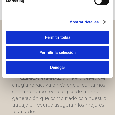
Marketing
Mostrar detalles
Permitir todas
PIONEROS EN
Permitir la selección
CIRUGÍA OCULAR
Denegar
En
CLÍNICA RAHHAL
, somos pioneros en
cirugía refractiva en Valencia, contamos
con un equipo tecnológico de última
generación que combinado con nuestro
trabajo en equipo aseguran los mejores
resultados.