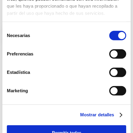
que les haya proporcionado o que hayan recopilado a
partir del uso que haya hecho de sus servicios.
CIRUGÍA
Selección
Necesarias
de
CATARATAS
consentimiento
tecnología ocular avanzada
Preferencias
Estadística
Marketing
Mostrar detalles
Permitir todas