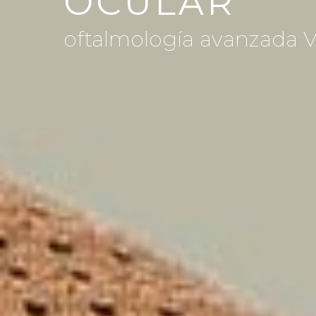
OCULAR
oftalmología avanzada V