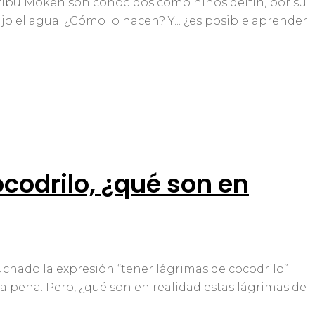
tribu Moken son conocidos como niños delfín, por su
jo el agua. ¿Cómo lo hacen? Y... ¿es posible aprender
codrilo, ¿qué son en
chado la expresión “tener lágrimas de cocodrilo”
a pena. Pero, ¿qué son en realidad estas lágrimas de