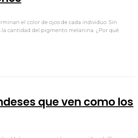
erminan el color de ojos de cada individuo. Sin
 la cantidad del pigmento melanina. ¿Por qué
andeses que ven como los