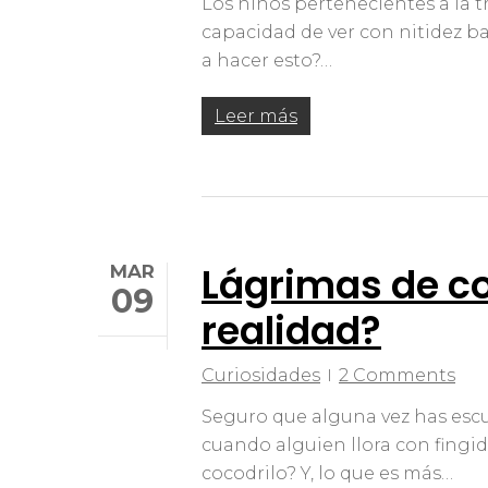
Los niños pertenecientes a la 
capacidad de ver con nitidez ba
a hacer esto?…
Leer más
Lágrimas de co
MAR
09
realidad?
Curiosidades
2 Comments
Seguro que alguna vez has escu
cuando alguien llora con fingid
cocodrilo? Y, lo que es más…