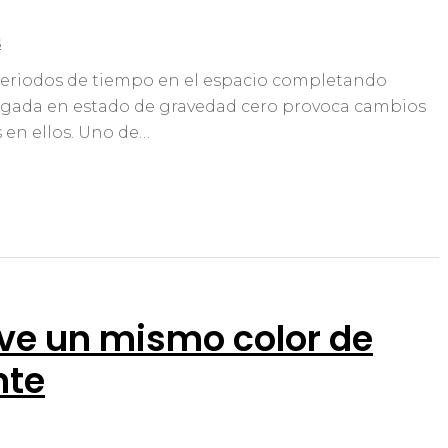
s
periodos de tiempo en el espacio completando
ongada en estado de gravedad cero provoca cambios
 en ellos. Uno de…
ve un mismo color de
nte
ar