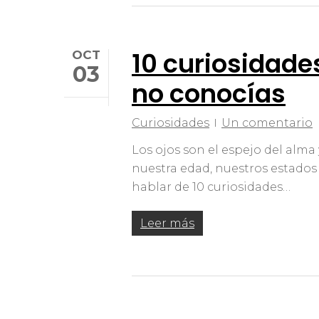
10 curiosidades
OCT
03
no conocías
Curiosidades
Un comentario
Los ojos son el espejo del alma
nuestra edad, nuestros estado
hablar de 10 curiosidades…
Leer más