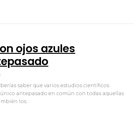
on ojos azules
tepasado
s
berías saber que varios estudios científicos
único antepasado en común con todas aquellas
también los…