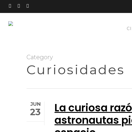
Skip
FACEBOOK
LINKEDIN
INSTAGRAM
to
main
content
C
Category
Curiosidades
La curiosa razó
JUN
23
astronautas pi