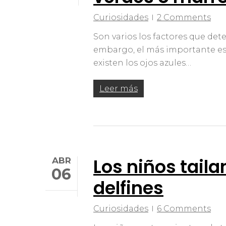
Curiosidades
2 Comments
Son varios los factores que det
embargo, el más importante es
existen los ojos azules…
Leer más
Los niños tail
ABR
06
delfines
Curiosidades
6 Comments