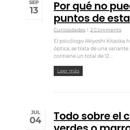
Por qué no pued
SEP
13
puntos de esta
Curiosidades
2 Comments
El psicólogo Akiyoshi Kitaoka h
óptica, se trata de una variante
contiene un total de 12…
Leer más
Todo sobre el c
JUL
04
verdes o marr