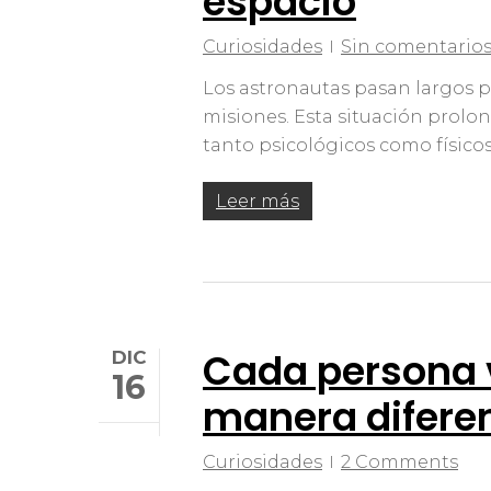
espacio
Curiosidades
Sin comentario
Los astronautas pasan largos 
misiones. Esta situación prol
tanto psicológicos como físicos
Leer más
Cada persona 
DIC
16
manera difere
Presiona enter para buscar o ESC para cerr
Curiosidades
2 Comments