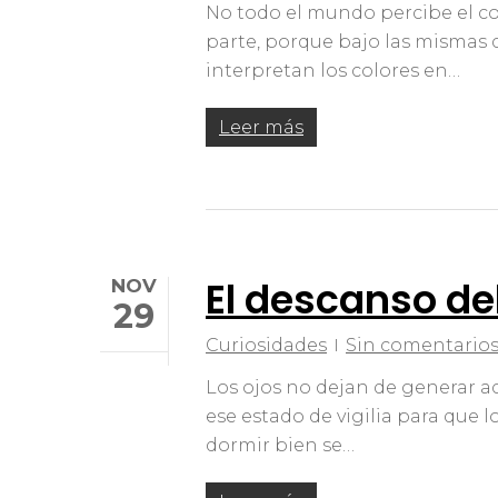
No todo el mundo percibe el col
parte, porque bajo las mismas c
interpretan los colores en…
Leer más
El descanso de
NOV
29
Curiosidades
Sin comentario
Los ojos no dejan de generar ac
ese estado de vigilia para que
dormir bien se…