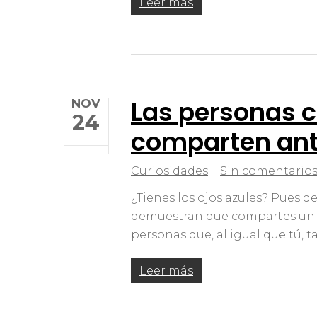
Leer más
Las personas c
NOV
24
comparten an
Curiosidades
Sin comentario
¿Tienes los ojos azules? Pues de
demuestran que compartes un 
personas que, al igual que tú, 
Leer más