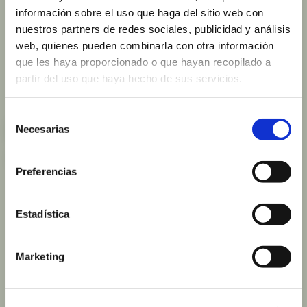
información sobre el uso que haga del sitio web con
nuestros partners de redes sociales, publicidad y análisis
web, quienes pueden combinarla con otra información
que les haya proporcionado o que hayan recopilado a
partir del uso que haya hecho de sus servicios.
Selección
ESTRABISMO
Necesarias
de
consentimiento
desviación ocular
Preferencias
Estadística
Marketing