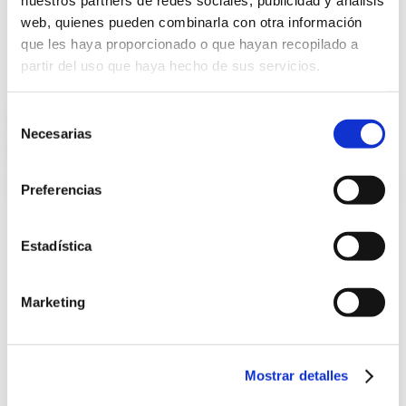
nuestros partners de redes sociales, publicidad y análisis
web, quienes pueden combinarla con otra información
que les haya proporcionado o que hayan recopilado a
partir del uso que haya hecho de sus servicios.
LENTES
Selección
Necesarias
de
DE CONTACTO
consentimiento
tecnología ocular avanzada
Preferencias
Estadística
Marketing
Mostrar detalles