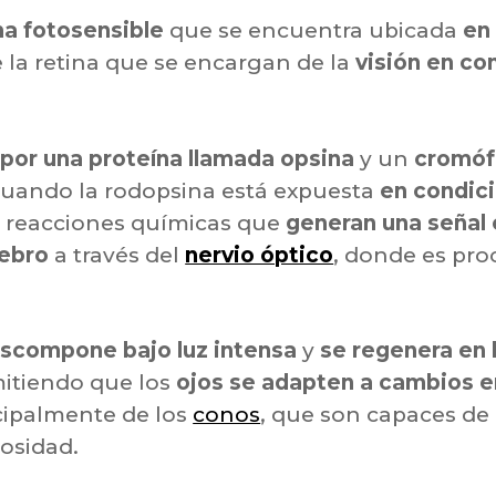
na fotosensible
que se encuentra ubicada
en
 la retina que se encargan de la
visión en co
por una proteína llamada opsina
y un
cromófo
 Cuando la rodopsina está expuesta
en condici
 reacciones químicas que
generan una señal 
rebro
a través del
nervio óptico
, donde es pro
scompone bajo luz intensa
y
se regenera en 
itiendo que los
ojos se adapten a cambios en
cipalmente de los
conos
, que son capaces de 
osidad.