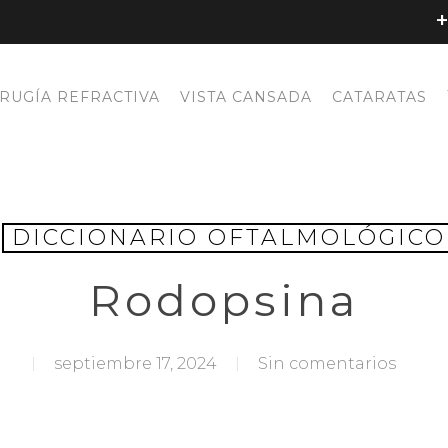
+
IRUGÍA REFRACTIVA
VISTA CANSADA
CATARATAS
DICCIONARIO OFTALMOLÓGICO
Rodopsina
ra cerrar
septiembre 17, 2024
Sin comentarios