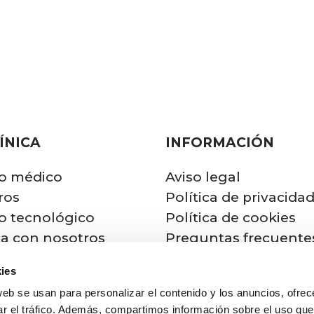
ÍNICA
INFORMACIÓN
o médico
Aviso legal
ros
Política de privacida
o tecnológico
Política de cookies
ja con nosotros
Preguntas frecuente
bicación
Aseguradoras y Colec
ies
cto
web se usan para personalizar el contenido y los anuncios, ofrec
ar el tráfico. Además, compartimos información sobre el uso que