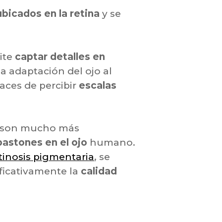
ubicados en la retina
y se
mite
captar detalles en
la adaptación del ojo al
aces de percibir
escalas
 son mucho más
bastones en el ojo
humano.
tinosis pigmentaria
, se
ificativamente la
calidad