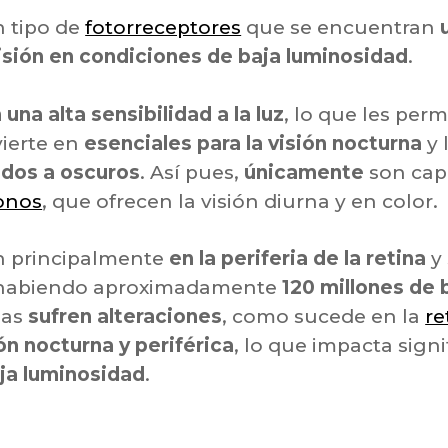
 tipo de
fotorreceptores
que se encuentran
visión en condiciones de baja luminosidad
.
 una alta sensibilidad a la luz
, lo que les per
vierte en
esenciales para la visión nocturna
y 
ados a oscuros
. Así pues,
únicamente
son cap
onos
, que ofrecen la visión diurna y en color.
n principalmente
en la periferia de la retina
y
 habiendo aproximadamente
120 millones de 
las
sufren alteraciones
, como sucede en la
re
n nocturna y periférica
, lo que impacta sign
aja luminosidad
.