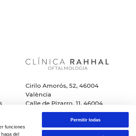
d
Cirilo Amorós, 52, 46004
València
s
Calle de Pizarro, 11, 46004
tivos
València
Permitir todas
+34
963 52 77 27
er funciones
citas@rahhal.com
 haga del