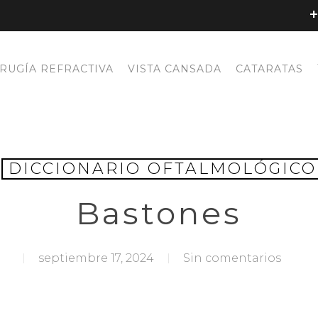
+
IRUGÍA REFRACTIVA
VISTA CANSADA
CATARATAS
DICCIONARIO OFTALMOLÓGICO
Bastones
ra cerrar
septiembre 17, 2024
Sin comentarios