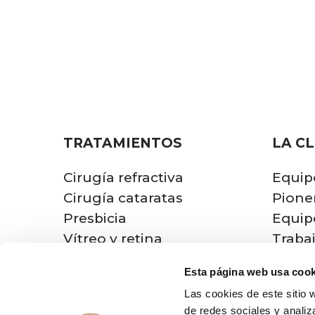
TRATAMIENTOS
LA CL
Cirugía refractiva
Equip
Cirugía cataratas
Pione
Presbicia
Equip
Vítreo y retina
Traba
Otros tratamientos
Ver u
Esta página web usa cook
Conta
Las cookies de este sitio 
de redes sociales y analiz