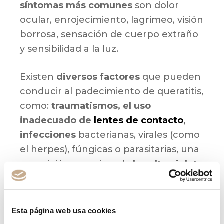
síntomas más comunes
son dolor
ocular, enrojecimiento, lagrimeo, visión
borrosa, sensación de cuerpo extraño
y sensibilidad a la luz.
Existen
diversos factores
que pueden
conducir al padecimiento de queratitis,
como:
traumatismos, el uso
inadecuado de
lentes de contacto
,
infecciones
bacterianas, virales (como
el herpes), fúngicas o parasitarias, una
exposición excesiva a la
luz ultravioleta
o sequedad ocular severa
. Así pues, el
tratamiento
de la queratitis varía
según su causa
, por lo que puede
Esta página web usa cookies
tratarse de
lubricantes,