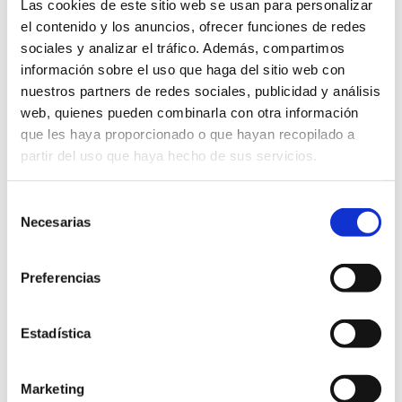
Las cookies de este sitio web se usan para personalizar
antiinflamatorios, antibióticos…
el contenido y los anuncios, ofrecer funciones de redes
sociales y analizar el tráfico. Además, compartimos
información sobre el uso que haga del sitio web con
En un principio la queratitis no
nuestros partners de redes sociales, publicidad y análisis
presenta gran gravedad, pero
si no se
web, quienes pueden combinarla con otra información
trata adecuadamente puede provocar
que les haya proporcionado o que hayan recopilado a
complicaciones
como
úlceras
partir del uso que haya hecho de sus servicios.
corneales
o cicatrices permanentes
que afecten la visión.
Selección
Necesarias
de
consentimiento
Preferencias
Estadística
TRATAMIENTOS
Marketing