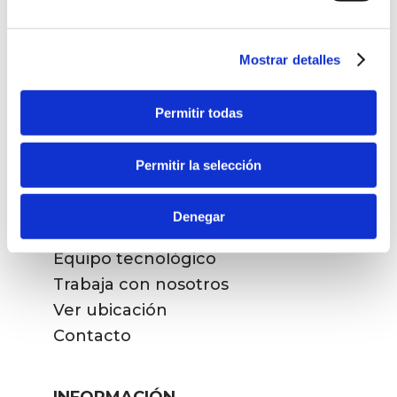
Cirugía refractiva
Cirugía cataratas
Presbicia
Mostrar detalles
Vítreo y retina
Otros tratamientos
Permitir todas
LA CLÍNICA
Permitir la selección
Equipo médico
Denegar
Pioneros
Equipo tecnológico
Trabaja con nosotros
Ver ubicación
Contacto