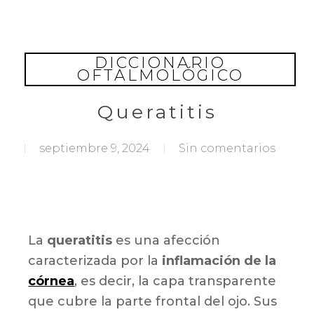
Skip
to
main
DICCIONARIO
content
OFTALMOLÓGICO
Queratitis
septiembre 9, 2024
Sin comentarios
La
queratitis
es una afección
caracterizada por la
inflamación de la
córnea
, es decir, la capa transparente
que cubre la parte frontal del ojo. Sus