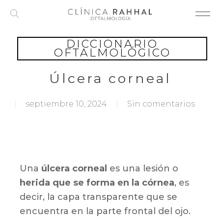
Skip
to
main
DICCIONARIO
content
OFTALMOLÓGICO
Úlcera corneal
septiembre 10, 2024
Sin comentarios
Una
úlcera corneal
es una lesión o
herida que se forma en la córnea
, es
decir, la capa transparente que se
encuentra en la parte frontal del ojo.