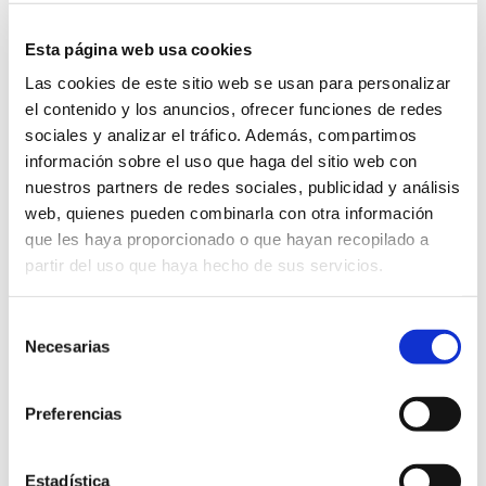
Esta página web usa cookies
Si no se trata
a tiempo una úlcera
Las cookies de este sitio web se usan para personalizar
corneal,
puede provocar cicatrices
el contenido y los anuncios, ofrecer funciones de redes
permanentes en la córnea
, afectando
sociales y analizar el tráfico. Además, compartimos
seriamente la visión e, incluso,
información sobre el uso que haga del sitio web con
causando una
disminución de la
nuestros partners de redes sociales, publicidad y análisis
agudeza visual
. Así pues su
web, quienes pueden combinarla con otra información
que les haya proporcionado o que hayan recopilado a
tratamiento varía según la causa
partir del uso que haya hecho de sus servicios.
subyacente, por lo que puede
consistir en
antibióticos, antivirales o
Selección
antifúngicos
, e incluso en casos
Necesarias
de
graves,
puede requerir un trasplante
consentimiento
de córnea
.
Preferencias
Estadística