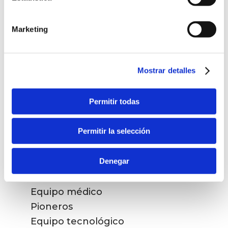
Marketing
TRATAMIENTOS
Mostrar detalles
Cirugía refractiva
Cirugía cataratas
Permitir todas
Presbicia
Vítreo y retina
Otros tratamientos
Permitir la selección
Denegar
LA CLÍNICA
Equipo médico
Pioneros
Equipo tecnológico