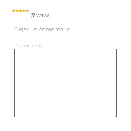
(
7
votos)
Dejar un comentario
Mi comentario es...