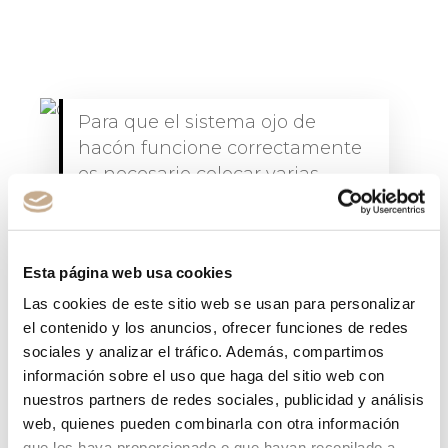
Para que el sistema ojo de
hacón funcione correctamente
es necesario colocar varias
cámaras como esta alrededor
del terreno de juego.
Esta página web usa cookies
Las cookies de este sitio web se usan para personalizar
Oficialmente solo existen 3 ojos de
el contenido y los anuncios, ofrecer funciones de redes
halcón que se trasladan de un torneo a
sociales y analizar el tráfico. Además, compartimos
otro para poder comprobar las jugadas
información sobre el uso que haga del sitio web con
más dudosas. El coste semanal de esta
nuestros partners de redes sociales, publicidad y análisis
tecnología asciende a los 16.000 euros
web, quienes pueden combinarla con otra información
por cada uno de los equipos.
que les haya proporcionado o que hayan recopilado a