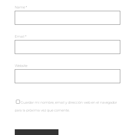
Name
*
Email
*
Website
Guardar mi nombre, email y dirección web en el navegador
para la próxima vez que comente.