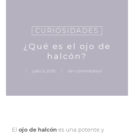
Skip
to
main
content
CURIOSIDADES
¿Qué es el ojo de
halcón?
julio 5, 2015
Sin comentarios
El
ojo de halcón
es una potente y