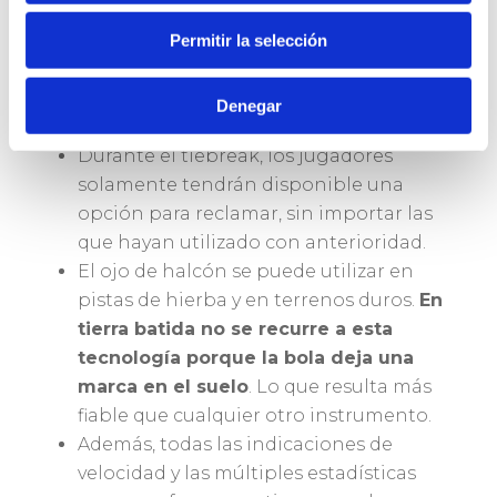
tenista estaba en lo cierto, no se le
descontará la reclamación, pero en el
Permitir la selección
caso de que se haya equivocado,
solamente le quedará una opción de
Denegar
rearbitraje.
Durante el tiebreak, los jugadores
solamente tendrán disponible una
opción para reclamar, sin importar las
que hayan utilizado con anterioridad.
El ojo de halcón se puede utilizar en
pistas de hierba y en terrenos duros.
En
tierra batida no se recurre a esta
tecnología porque la bola deja una
marca en el suelo
. Lo que resulta más
fiable que cualquier otro instrumento.
Además, todas las indicaciones de
velocidad y las múltiples estadísticas