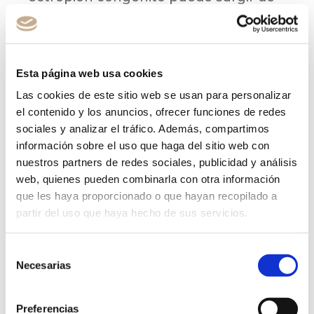
forma aislada, pero en otros casos
puede estar asociado a síndromes
genéticos o displasias cutáneas, como
Esta página web usa cookies
el síndrome de Down o el ictiosis.
Las cookies de este sitio web se usan para personalizar
el contenido y los anuncios, ofrecer funciones de redes
El
diagnóstico
del ectropión
sociales y analizar el tráfico. Además, compartimos
congénito suele hacerse mediante
información sobre el uso que haga del sitio web con
exploración física al nacer
. En los
nuestros partners de redes sociales, publicidad y análisis
casos leves,
puede resolverse de
web, quienes pueden combinarla con otra información
que les haya proporcionado o que hayan recopilado a
manera espontánea
o con medidas
partir del uso que haya hecho de sus servicios.
conservadoras como
hidratación
ocular y protección mecánica
. Sin
Selección
embargo, si la afección persiste o se
Necesarias
de
agrava, se recomienda realizar una
consentimiento
intervención quirúrgica
para restaurar
Preferencias