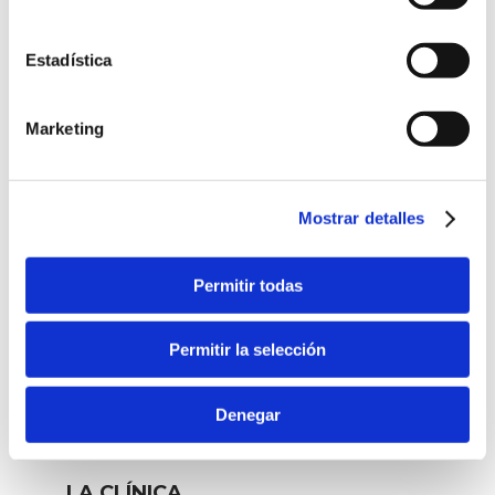
la anatomía del párpado y preservar la
función visual.
Estadística
Marketing
Mostrar detalles
TRATAMIENTOS
Permitir todas
Cirugía refractiva
Cirugía cataratas
Permitir la selección
Presbicia
Vítreo y retina
Denegar
Otros tratamientos
LA CLÍNICA