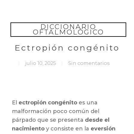
Skip
to
main
DICCIONARIO
content
OFTALMOLÓGICO
Ectropión congénito
julio 10, 2025
Sin comentarios
El
ectropión congénito
es una
malformación poco común del
párpado que se presenta
desde el
nacimiento
y consiste en la
eversión