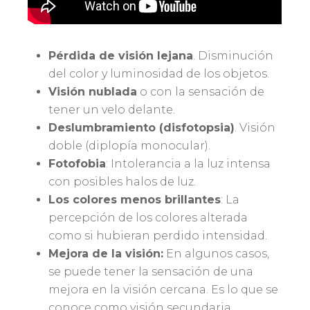
Pérdida de visión lejana
. Disminución
del color y luminosidad de los objetos.
Visión nublada
o con la sensación de
tener un velo delante.
Deslumbramiento (disfotopsia)
. Visión
doble (diplopía monocular).
Fotofobia
: Intolerancia a la luz intensa
con posibles halos de luz.
Los colores menos brillantes
: La
percepción de los colores alterada
como si hubieran perdido intensidad.
Mejora de la visión:
En algunos casos,
se puede tener la sensación de una
mejora en la visión cercana. Es lo que se
conoce como visión secundaria.