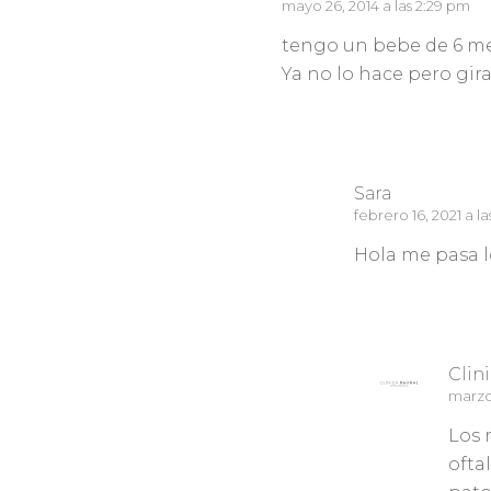
mayo 26, 2014 a las 2:29 pm
tengo un bebe de 6 me
Ya no lo hace pero gira 
Responder
Sara
febrero 16, 2021 a l
Hola me pasa l
Responder
Clin
marzo 
Los 
ofta