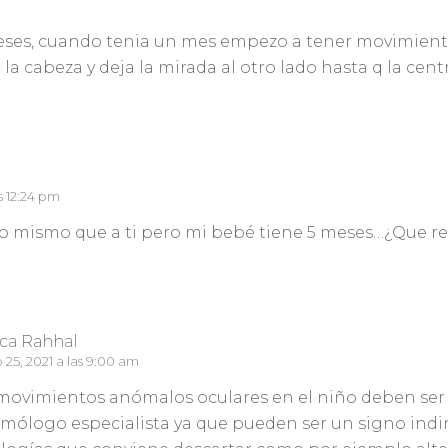
ses, cuando tenia un mes empezo a tener movimiento
la cabeza y deja la mirada al otro lado hasta q la centr
as 12:24 pm
o mismo que a ti pero mi bebé tiene 5 meses…¿Que re
ica Rahhal
25, 2021 a las 9:00 am
movimientos anómalos oculares en el niño deben ser
lmólogo especialista ya que pueden ser un signo ind