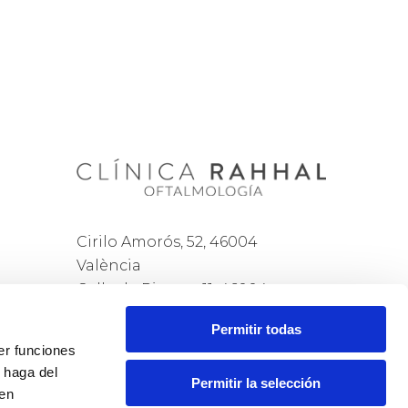
Cirilo Amorós, 52, 46004
València
Calle de Pizarro, 11, 46004
s
València
Permitir todas
+34
963 52 77 27
er funciones
citas@rahhal.com
 haga del
Permitir la selección
den