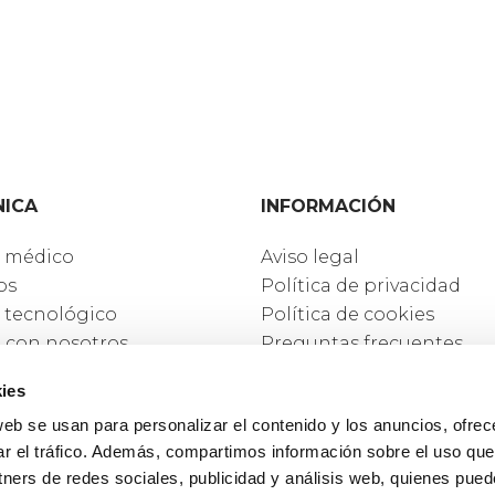
NICA
INFORMACIÓN
 médico
Aviso legal
os
Política de privacidad
 tecnológico
Política de cookies
a con nosotros
Preguntas frecuentes
icación
Aseguradoras y Colectivo
ies
to
web se usan para personalizar el contenido y los anuncios, ofrec
ar el tráfico. Además, compartimos información sobre el uso que
tners de redes sociales, publicidad y análisis web, quienes pue