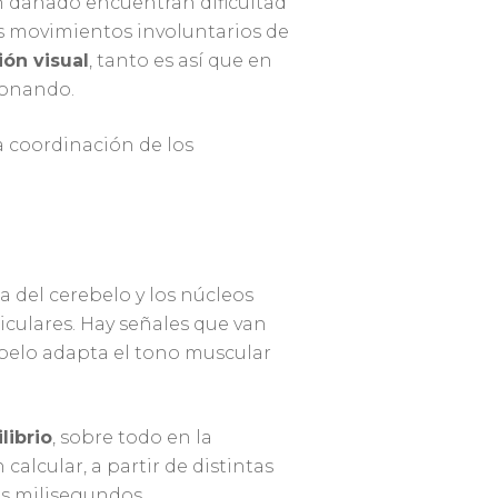
en dañado encuentran dificultad
os movimientos involuntarios de
ón visual
, tanto es así que en
ionando.
la coordinación de los
a del cerebelo y los núcleos
ticulares. Hay señales que van
ebelo adapta el tono muscular
librio
, sobre todo en la
alcular, a partir de distintas
os milisegundos.