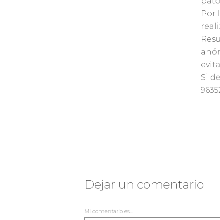
pato
Por 
real
Resu
anóm
evit
Si d
9635
Re
Dejar un comentario
Mi comentario es...