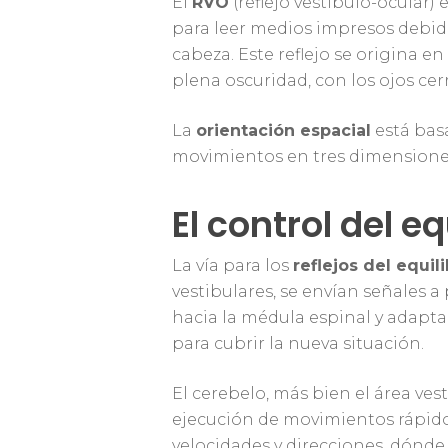
El
RVO
(reflejo vestíbulo-ocular
para leer medios impresos debid
cabeza. Este reflejo se origina en
plena oscuridad, con los ojos ce
La
orientación espacial
está basa
movimientos en tres dimensione
Presiona enter para buscar o ESC para cerr
El control del eq
La vía para los
reflejos del equili
vestibulares, se envían señales a 
hacia la médula espinal y adapta
para cubrir la nueva situación.
El cerebelo, más bien el área ve
ejecución de movimientos rápidos
velocidades y direcciones, dónde