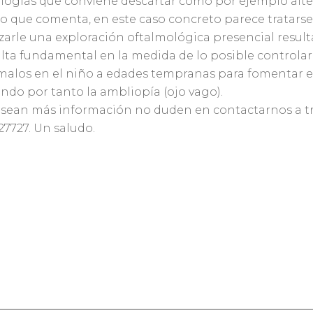
logías que conviene descartar como por ejemplo alter
lo que comenta, en este caso concreto parece tratars
izarle una exploración oftalmológica presencial resul
lta fundamental en la medida de lo posible controlar
alos en el niño a edades tempranas para fomentar el 
ando por tanto la ambliopía (ojo vago).
esean más información no duden en contactarnos a t
27727. Un saludo.
sponder