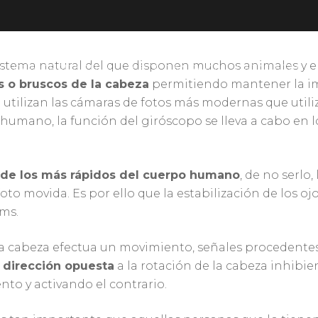
 sistema natural del que disponen muchos animales y 
IRUGÍA REFRACTIVA
VISTA CANSADA
CATARATAS
 o bruscos de la cabeza
permitiendo mantener la im
ue utilizan las cámaras de fotos más modernas que util
r humano, la función del giróscopo se lleva a cabo en 
de los más rápidos del cuerpo humano
, de no serlo
foto movida. Es por ello que la estabilización de los o
0ms.
la cabeza efectua un movimiento, señales procedentes
a dirección opuesta
a la rotación de la cabeza inhibie
nto y activando el contrario.