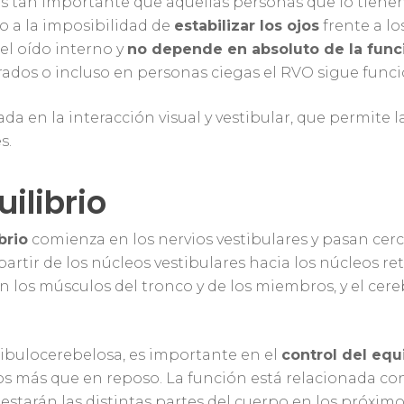
) es tan importante que aquellas personas que lo tien
o a la imposibilidad de
estabilizar los ojos
frente a l
 el oído interno y
no depende en absoluto de la funci
rrados o incluso en personas ciegas el RVO sigue func
da en la interacción visual y vestibular, que permite 
s.
ar
uilibrio
brio
comienza en los nervios vestibulares y pasan cerc
partir de los núcleos vestibulares hacia los núcleos re
n los músculos del tronco y de los miembros, y el cer
stibulocerebelosa, es importante en el
control del equi
 más que en reposo. La función está relacionada con c
 estarán las distintas partes del cuerpo en los próxim