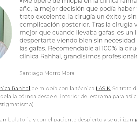
«
Me operé de miopía en la clínica rahha
año, la mejor decisión que podía haber
trato excelente, la cirugía un éxito y s
complicación posterior. Tras la cirugí
mejor que cuando llevaba gafas, es un l
despertarte viendo bien sin necesidad
las gafas. Recomendable al 100% la ciru
clínica Rahhal, grandísimos profesional
Santiago Morro Mora
ínica Rahhal
de miopía con la técnica
LASIK.
Se trata 
ela la córnea desde el interior del estroma para así co
astigmatismo).
ambulatoria y con el paciente despierto y se utilizan