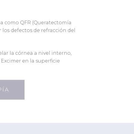
ida como QFR (Queratectomía
r los defectos de refracción del
ar la córnea a nivel interno,
r Excimer en la superficie
PÍA