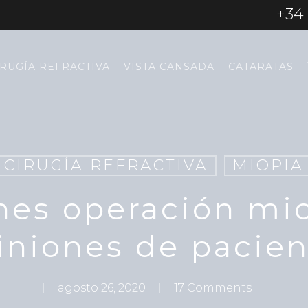
+34 
IRUGÍA REFRACTIVA
VISTA CANSADA
CATARATAS
CIRUGÍA REFRACTIVA
MIOPIA
es operación mio
iniones de pacien
agosto 26, 2020
17 Comments