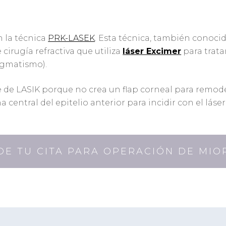
n la técnica
PRK-LASEK
. Esta técnica, también conoc
 cirugía refractiva que utiliza
láser Excimer
para trata
igmatismo).
e de LASIK porque no crea un flap corneal para remodel
na central del epitelio anterior para incidir con el láse
DE TU CITA PARA OPERACIÓN DE MIO