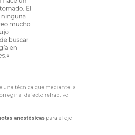
l hace un
 tomado. El
in ninguna
a veo mucho
ujo
 de buscar
gía en
es.
«
de una técnica que mediante la
rregir el defecto refractivo
gotas anestésicas
para el ojo