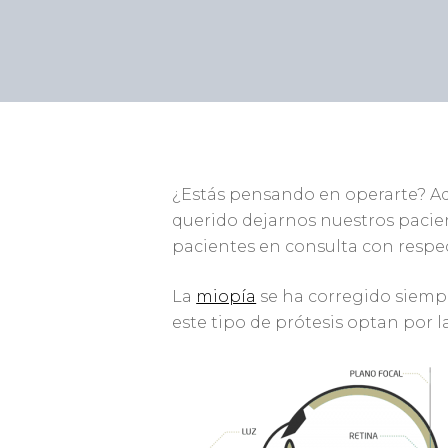
¿Estás pensando en operarte? A
querido dejarnos nuestros pacie
pacientes en consulta con respec
La
miopía
se ha corregido siempr
este tipo de prótesis optan por l
Presiona enter para buscar o ESC para cerr