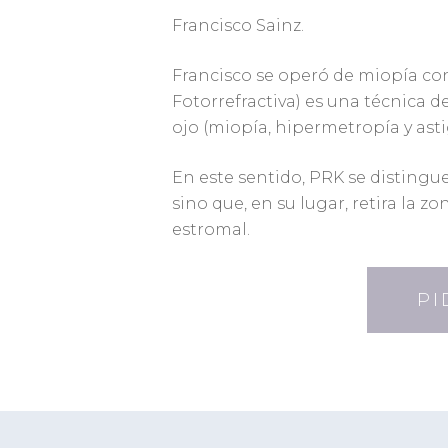
Francisco Sainz.
Francisco se operó de miopía co
Fotorrefractiva) es una técnica de
ojo (miopía, hipermetropía y ast
En este sentido, PRK se distingu
sino que, en su lugar, retira la zo
estromal.
PI