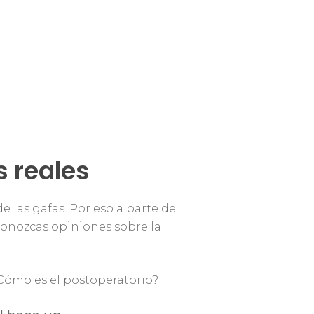
 reales
 las gafas. Por eso a parte de
nozcas opiniones sobre la
¿Cómo es el postoperatorio?