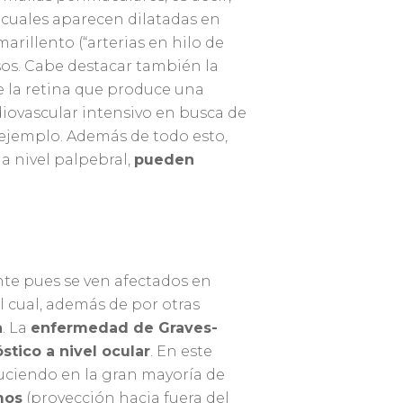
s cuales aparecen dilatadas en
arillento (“arterias en hilo de
osos. Cabe destacar también la
e la retina que produce una
diovascular intensivo en busca de
ejemplo. Además de todo esto,
 a nivel palpebral,
pueden
nte pues se ven afectados en
el cual, además de por otras
a
. La
enfermedad de Graves-
stico a nivel ocular
. En este
duciendo en la gran mayoría de
mos
(proyección hacia fuera del