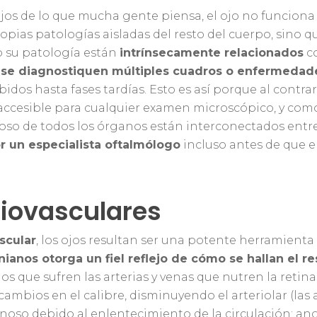
jos de lo que mucha gente piensa, el ojo no funcion
opias patologías aisladas del resto del cuerpo, sino q
o su patología están
intrínsecamente relacionados
co
jo se diagnostiquen múltiples cuadros o enfermedad
os hasta fases tardías. Esto es así porque al contra
accesible para cualquier examen microscópico, y como 
oso de todos los órganos están interconectados entre
r un especialista oftalmólogo
incluso antes de que e
diovasculares
ar
scular
, los ojos resultan ser una potente herramienta
inianos otorga un fiel reflejo de cómo se hallan el 
os que sufren las arterias y venas que nutren la retin
cambios en el calibre, disminuyendo el arteriolar (las 
oso debido al enlentecimiento de la circulación; ano