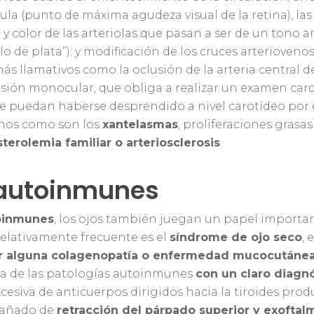
ula (punto de máxima agudeza visual de la retina), la
 y color de las arteriolas que pasan a ser de un tono am
hilo de plata”); y modificación de los cruces arterioven
s llamativos como la oclusión de la arteria central d
visión monocular, que obliga a realizar un examen car
e puedan haberse desprendido a nivel carotídeo por 
gnos como son los
xantelasmas
, proliferaciones grasas
terolemia familiar o arteriosclerosis
.
autoinmunes
oinmunes
, los ojos también juegan un papel importa
relativamente frecuente es el
síndrome de ojo seco
, 
r alguna colagenopatía o enfermedad mucocutáne
a de las patologías autoinmunes
con un claro diagnó
cesiva de anticuerpos dirigidos hacia la tiroides pro
pañado de
retracción del párpado superior y exoftal