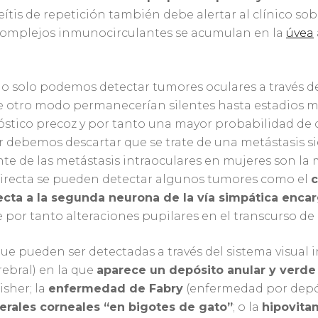
eítis de repetición también debe alertar al clínico so
omplejos inmunocirculantes se acumulan en la
úvea
no solo podemos detectar tumores oculares a través de
de otro modo permanecerían silentes hasta estadios m
tico precoz y por tanto una mayor probabilidad de cu
 debemos descartar que se trate de una metástasis si
nte de las metástasis intraoculares en mujeres son l
directa se pueden detectar algunos tumores como el
c
ecta a la segunda neurona de la vía simpática encar
 por tanto alteraciones pupilares en el transcurso de
e pueden ser detectadas a través del sistema visual 
ebral) en la que
aparece un depósito anular y verde
sher; la
enfermedad de Fabry
(enfermedad por depós
erales corneales “en bigotes de gato”
; o la
hipovita