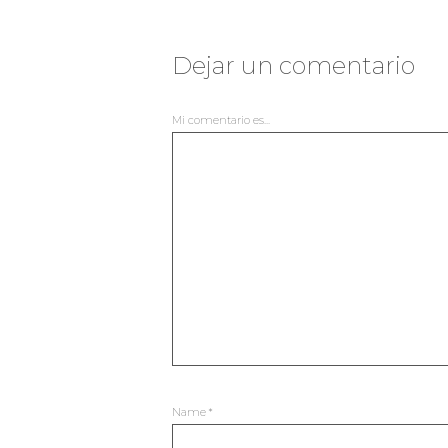
Dejar un comentario
Mi comentario es...
Name
*