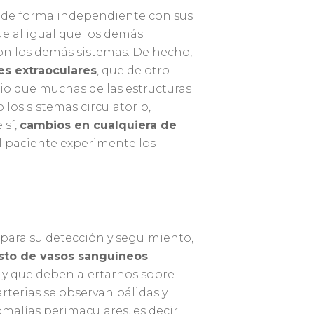
a de forma independiente con sus
ue al igual que los demás
n los demás sistemas. De hecho,
es extraoculares
, que de otro
rio que muchas de las estructuras
los sistemas circulatorio,
 sí,
cambios en cualquiera de
l paciente experimente los
 para su detección y seguimiento,
resto de vasos sanguíneos
a y que deben alertarnos sobre
arterias se observan pálidas y
malías perimaculares, es decir,