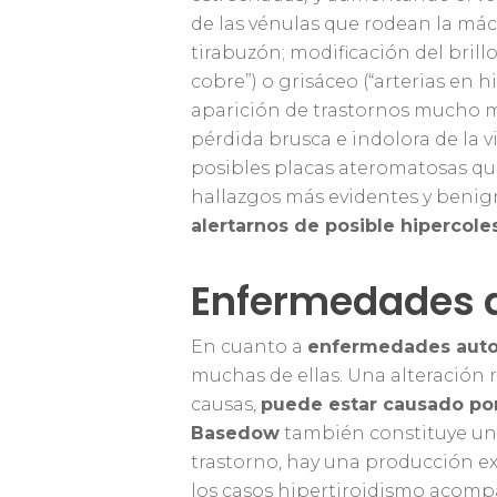
de las vénulas que rodean la mác
tirabuzón; modificación del brillo
cobre”) o grisáceo (“arterias en 
aparición de trastornos mucho má
pérdida brusca e indolora de la 
posibles placas ateromatosas qu
hallazgos más evidentes y beni
alertarnos de posible hipercoles
Enfermedades 
En cuanto a
enfermedades aut
muchas de ellas. Una alteración 
causas,
puede estar causado po
Basedow
también constituye un
trastorno, hay una producción ex
los casos hipertiroidismo acom