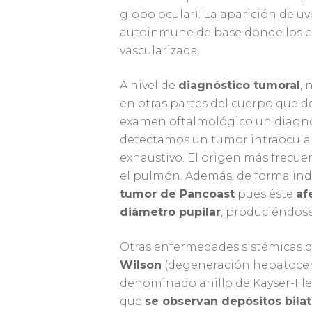
globo ocular). La aparición de uv
autoinmune de base donde los c
vascularizada.
A nivel de
diagnóstico tumoral
, 
en otras partes del cuerpo que 
examen oftalmológico un diagnós
detectamos un tumor intraocular
exhaustivo. El origen más frecue
el pulmón. Además, de forma in
tumor de Pancoast
pues éste
af
diámetro pupilar
, produciéndose
Otras enfermedades sistémicas qu
Wilson
(degeneración hepatocer
denominado anillo de Kayser-Flei
que
se observan depósitos bilat