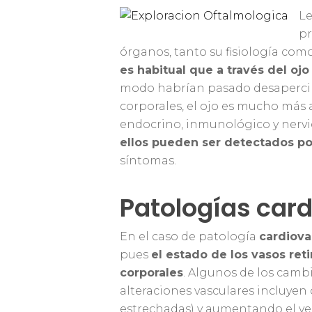
Le
pr
órganos, tanto su fisiología com
es habitual que a través del o
modo habrían pasado desapercibid
corporales, el ojo es mucho más 
endocrino, inmunológico y nervi
ellos pueden ser detectados po
síntomas.
Patologías car
Presiona enter para buscar o ESC para cerr
En el caso de patología
cardiova
pues
el estado de los vasos ret
corporales
. Algunos de los cambi
alteraciones vasculares incluyen 
estrechadas) y aumentando el ven