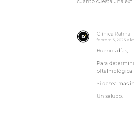
cuanto cuesta una ext
Responder
Clínica Rahhal
febrero 3, 2023 a la
Buenos días,
Para determina
oftalmológica 
Si desea más i
Un saludo.
Responder