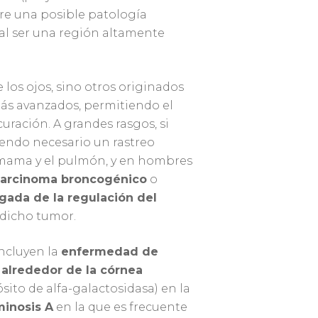
bre una posible patología
al ser una región altamente
 los ojos, sino otros originados
ás avanzados, permitiendo el
ración. A grandes rasgos, si
endo necesario un rastreo
a mama y el pulmón, y en hombres
arcinoma broncogénico
o
gada de la regulación del
 dicho tumor.
incluyen la
enfermedad de
 alrededor de la córnea
ito de alfa-galactosidasa) en la
minosis A
en la que es frecuente