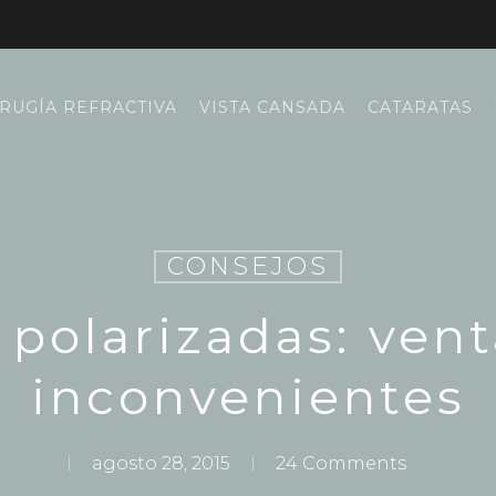
IRUGÍA REFRACTIVA
VISTA CANSADA
CATARATAS
CONSEJOS
 polarizadas: vent
inconvenientes
agosto 28, 2015
24 Comments