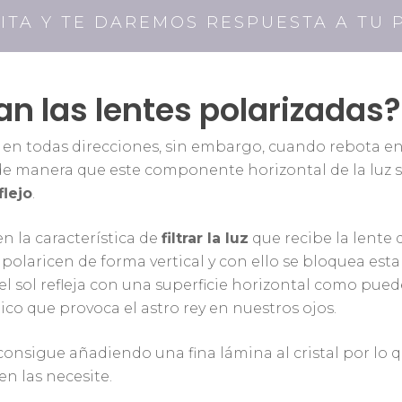
CITA Y TE DAREMOS RESPUESTA A TU
n las lentes polarizadas?
a en todas direcciones, sin embargo, cuando rebota en 
e manera que este componente horizontal de la luz s
flejo
.
en la característica de
filtrar la luz
que recibe la lente 
 polaricen de forma vertical y con ello se bloquea est
 sol refleja con una superficie horizontal como puede s
co que provoca el astro rey en nuestros ojos.
e consigue añadiendo una fina lámina al cristal por lo 
n las necesite.