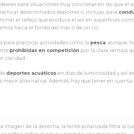
ideales para situaciones muy concretas en las que el s
practicar determinados deportes o, incluso, para
condu
minar el reflejo que produce el sol en superficies co
amos hacia el fondo del mar o de un río.
es para practicar actividades como la
pesca
, aunque, h
ente
prohibidas en competición
por la clara ventaja q
r claridad.
 de
deportes acuáticos
en días de luminosidad y sol es
s la mejor alternativa. Además, hay que tener en cuenta
a imagen de la derecha, la lente polarizada filtra la lu