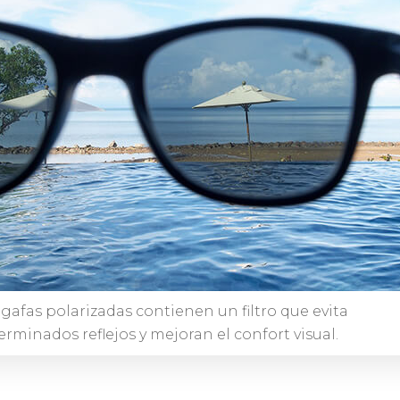
 gafas polarizadas contienen un filtro que evita
erminados reflejos y mejoran el confort visual.