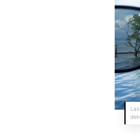
Las
det