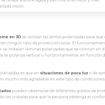
 se refleja sobre el agua y permite una mejor y más
allada visión.
cine en 3D
se utilizan las lentes polarizadas para que
recen ningún tipo de protección solar. El funcionamien
e: se instalan láminas polarizadas que se colocan en di
la se polariza vertical u horizontalmente, en función de
polarizadas es que en
situaciones de poca luz
o de som
sión mucho más agradable en este tipo de condiciones
izados
pueden obtenerse de diferentes grados de prote
 los cristales para que la persona obtenga el confort