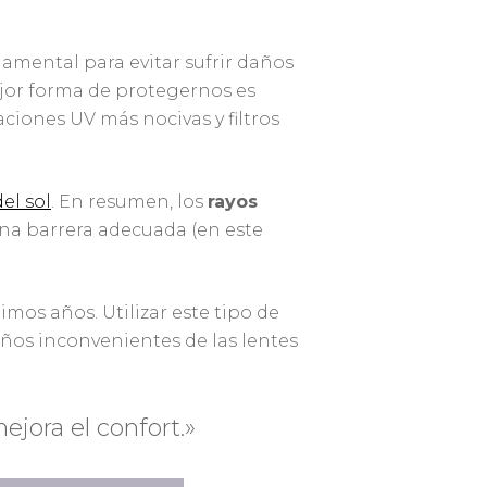
amental para evitar sufrir daños
ejor forma de protegernos es
aciones UV más nocivas y filtros
el sol
. En resumen, los
rayos
una barrera adecuada (en este
mos años. Utilizar este tipo de
ños inconvenientes de las lentes
ejora el confort.»