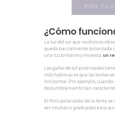
PIDE TU 
¿Cómo funciona
La luz del sol que recibimos vibr
queda parcialmente polarizada d
una luz brillante y molesta:
un re
Las gafas de sol polarizadas tien
más habitual es que las lentes se
horizontal. Por ejemplo, cuando el
deslumbramiento tan característi
El filtro polarizado de la lente s
ser neutras o graduadas para quie