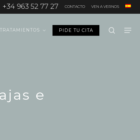
+34 963 52 77 27
CONTACTO
VEN A VERNOS
search
TRATAMIENTOS
PIDE TU CITA
Menu
ajas e