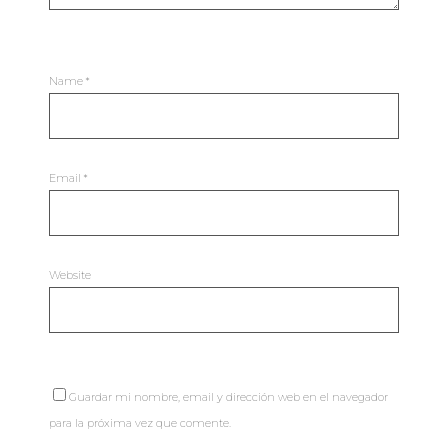
Name
*
Email
*
Website
Guardar mi nombre, email y dirección web en el navegador
para la próxima vez que comente.