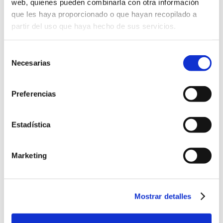
web, quienes pueden combinarla con otra información
será fundamental.
que les haya proporcionado o que hayan recopilado a
partir del uso que haya hecho de sus servicios.
HIGIENE VISUAL
Selección
La
iluminación
es fundamental para
Necesarias
de
evitar que nuestros ojos se cansen y
consentimiento
sufran más de la cuenta. Esto indica que
Preferencias
la luz debe ser buena y si estamos
leyendo es muy importante que no
existan reflejos que hagan que
Estadística
debamos esforzarnos mucho más para
realizar la actividad.
Marketing
En muchas ocasiones, la fatiga visual es
un síntoma provocado por un
cansancio más generalizado que suele
Mostrar detalles
estar ocasionado por una
mala postura
.
Esto está muy relacionado con las horas