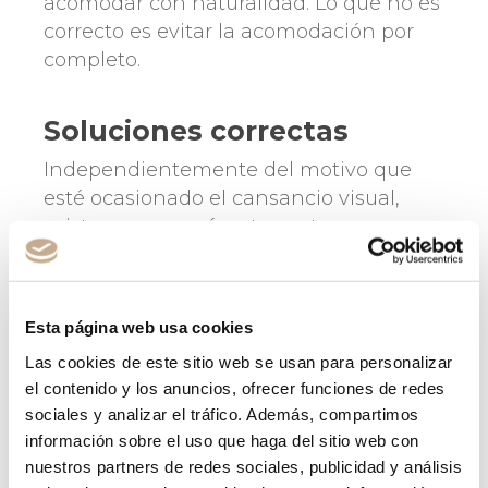
acomodar con naturalidad. Lo que no es
correcto es evitar la acomodación por
completo.
Soluciones correctas
Independientemente del motivo que
esté ocasionado el cansancio visual,
existen unos parámetros a tener en
cuenta, relacionados con la
higiene
visual
. Es decir, podemos implementar
en nuestro día a día algunas acciones
Esta página web usa cookies
que nos ayudarán a evitar el problema.
Las cookies de este sitio web se usan para personalizar
Obviamente, hay que dejar claro que
el contenido y los anuncios, ofrecer funciones de redes
estos “remedios” son eficaces cuando se
sociales y analizar el tráfico. Además, compartimos
trata de
casos leves
de fatiga, ya que
información sobre el uso que haga del sitio web con
cuando existe un problema más grave
nuestros partners de redes sociales, publicidad y análisis
de fondo, el
tratamiento oftalmológico