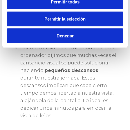
Permitir todas
que pasamos sentados en el trabajo, ya
sea frente al ordenador o no. En estos
casos, la postura correcta es
Permitir la selección
imprescindible para que nuestro
cuerpo esté libre de fatigas, incluyendo
Denegar
los ojos.
Cuando hablábamos del síndrome del
ordenador dijimos que muchas veces el
cansancio visual se puede solucionar
haciendo
pequeños descansos
durante nuestra jornada. Estos
descansos implican que cada cierto
tiempo demos libertad a nuestra vista,
alejándola de la pantalla. Lo ideal es
dedicar unos minutos para enfocar la
vista de lejos.