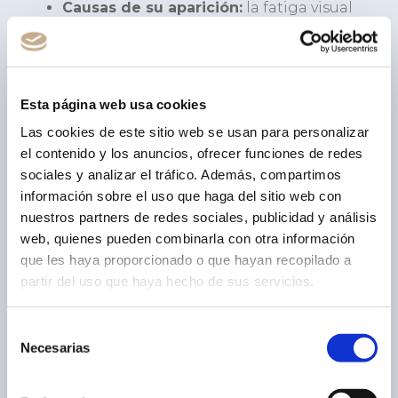
Causas de su aparición:
la fatiga visual
se origina por causas ambientales y
hábitos, mientras que la vista cansada
es el resultado de un proceso biológico.
La diferencia más evidente entre ambas
Esta página web usa cookies
es que la fatiga visual es temporal y
Las cookies de este sitio web se usan para personalizar
puede ser erradicada con facilidad, por
el contenido y los anuncios, ofrecer funciones de redes
el contrario, la presbicia es permanente
sociales y analizar el tráfico. Además, compartimos
y solo puede tratarse mediante
información sobre el uso que haga del sitio web con
procedimientos quirúrgicos.
nuestros partners de redes sociales, publicidad y análisis
Molestias comunes entre ambas:
en
web, quienes pueden combinarla con otra información
que les haya proporcionado o que hayan recopilado a
ambas condiciones hay una serie de
partir del uso que haya hecho de sus servicios.
molestias que se repiten como la
sequedad, sensación de arenilla o ardor,
Selección
escozor y picor. El dolor de cabeza
Necesarias
de
también suele ser una constante así
consentimiento
como el enrojecimiento e inflamación