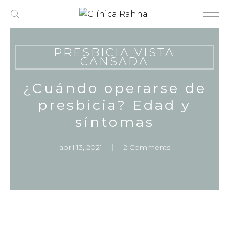
Skip
to
main
content
PRESBICIA VISTA
CANSADA
¿Cuándo operarse de
presbicia? Edad y
síntomas
abril 13, 2021
2 Comments