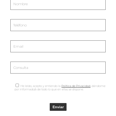
He leído, acepto y entiendo la
Política de Privacidad
, dándome
por informado/a de todo lo que en ellas se dispone.