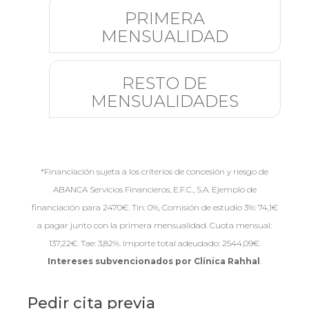
PRIMERA
MENSUALIDAD
RESTO DE
MENSUALIDADES
*Financiación sujeta a los criterios de concesión y riesgo de
ABANCA Servicios Financieros, E.F.C., S.A. Ejemplo de
financiación para 2470€. Tin: 0%, Comisión de estudio 3%: 74,1€
a pagar junto con la primera mensualidad. Cuota mensual:
137,22€. Tae: 3,82%. Importe total adeudado: 2544,09€.
Intereses subvencionados por Clínica Rahhal
.
Pedir cita previa