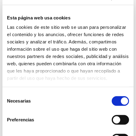
Vídeo explicativo
Esta página web usa cookies
Os adjuntamos el siguiente vídeo del
Las cookies de este sitio web se usan para personalizar
NEI
(National Eye Institute) donde se
el contenido y los anuncios, ofrecer funciones de redes
aprecia claramente el procedimiento de
sociales y analizar el tráfico. Además, compartimos
realización del examen de fondo de ojo.
información sobre el uso que haga del sitio web con
nuestros partners de redes sociales, publicidad y análisis
web, quienes pueden combinarla con otra información
que les haya proporcionado o que hayan recopilado a
partir del uso que haya hecho de sus servicios.
Selección
Necesarias
de
consentimiento
Preferencias