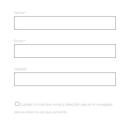
Name
*
Email
*
Website
Guardar mi nombre, email y dirección web en el navegador
para la próxima vez que comente.