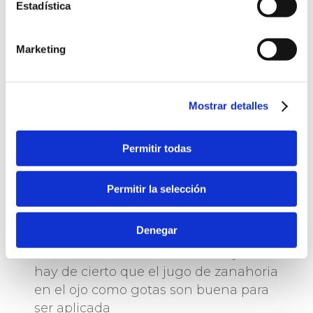
Estadística
PIDE TU CITA Y TE
DAREMOS RESPUESTA
A TU PROBLEMA
Marketing
(
35
votos)
Mostrar detalles
6 Comments
Permitir todas
Permitir la selección
arielza
agosto 22, 2017 a las 1:11 pm
Denegar
Enviarme temas de cataratas. Que
hay de cierto que el jugo de zanahoria
en el ojo como gotas son buena para
ser aplicada