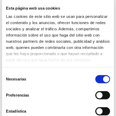
Esta página web usa cookies
El
diagnóstico
suele realizarse desde
Las cookies de este sitio web se usan para personalizar
el
nacimiento
mediante
exploración
el contenido y los anuncios, ofrecer funciones de redes
ocular
, aunque en algunos casos leves
sociales y analizar el tráfico. Además, compartimos
información sobre el uso que haga del sitio web con
puede pasar desapercibido hasta
nuestros partners de redes sociales, publicidad y análisis
etapas posteriores. Y, aunque
no
web, quienes pueden combinarla con otra información
existe un tratamiento curativo
,
que les haya proporcionado o que hayan recopilado a
pueden utilizarse
lentes especiales,
partir del uso que haya hecho de sus servicios.
filtros o incluso intervenciones
quirúrgicas
para mejorar la
Selección
Necesarias
de
funcionalidad visual y el aspecto
consentimiento
estético.
Preferencias
Estadística