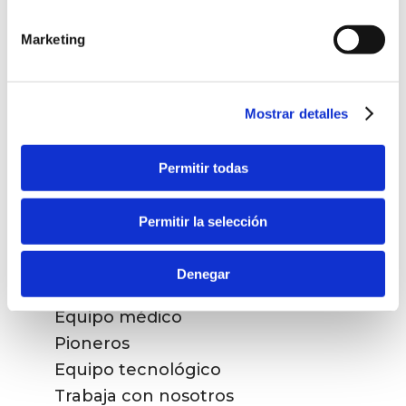
Marketing
TRATAMIENTOS
Cirugía refractiva
Mostrar detalles
Cirugía cataratas
Presbicia
Permitir todas
Vítreo y retina
Otros tratamientos
Permitir la selección
LA CLÍNICA
Denegar
Equipo médico
Pioneros
Equipo tecnológico
Trabaja con nosotros