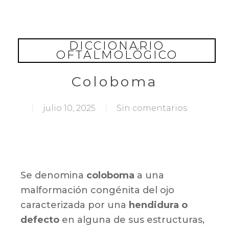
Skip
to
main
DICCIONARIO
content
OFTALMOLÓGICO
Coloboma
julio 10, 2025
Sin comentarios
Se denomina
coloboma
a una
malformación congénita del ojo
caracterizada por una
hendidura o
defecto
en alguna de sus estructuras,