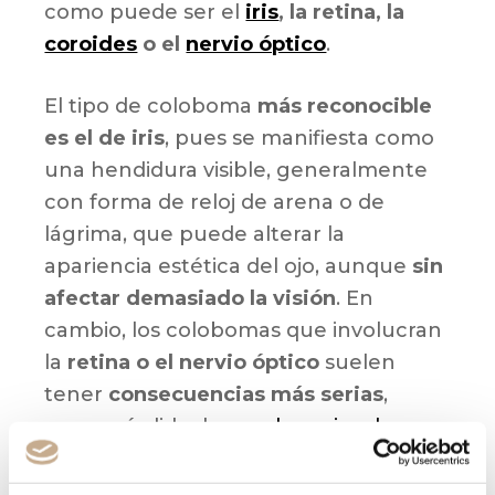
como puede ser el
iris
, la retina, la
coroides
o el
nervio óptico
.
El tipo de coloboma
más reconocible
es el de iris
, pues se manifiesta como
una hendidura visible, generalmente
con forma de reloj de arena o de
lágrima, que puede alterar la
apariencia estética del ojo, aunque
sin
afectar demasiado la visión
. En
cambio, los colobomas que involucran
la
retina o el nervio óptico
suelen
tener
consecuencias más serias
,
como pérdida de
agudeza visual
,
sensibilidad a la luz o problemas de
percepción del campo visual.