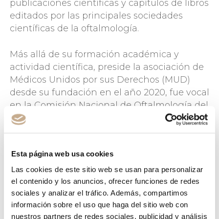
publicaciones científicas y capítulos de libros
editados por las principales sociedades
científicas de la oftalmología.
Más allá de su formación académica y
actividad científica, preside la asociación de
Médicos Unidos por sus Derechos (MUD)
desde su fundación en el año 2020, fue vocal
en la Comisión Nacional de Oftalmología del
Ministerio de Sanidad y forma parte del
equipo de cirujanos de la Fundación Elena
Barraquer habiendo participado en
Esta página web usa cookies
expediciones contra la ceguera producida
por cataratas en Cabo Verde y Honduras.
Las cookies de este sitio web se usan para personalizar
el contenido y los anuncios, ofrecer funciones de redes
sociales y analizar el tráfico. Además, compartimos
Doctoralia
información sobre el uso que haga del sitio web con
nuestros partners de redes sociales, publicidad y análisis