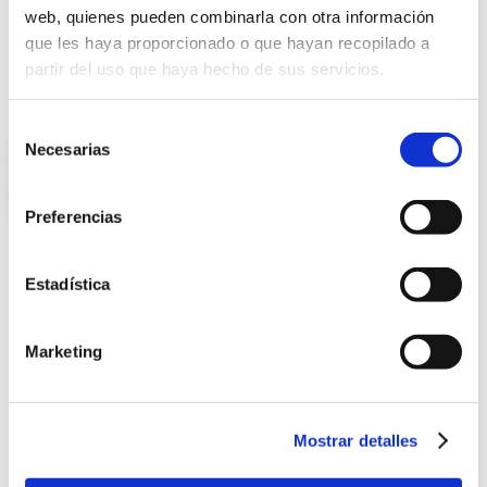
web, quienes pueden combinarla con otra información
que les haya proporcionado o que hayan recopilado a
partir del uso que haya hecho de sus servicios.
Selección
الجفون
Necesarias
de
consentimiento
والقنوات الدمعية
Preferencias
Estadística
Marketing
Mostrar detalles